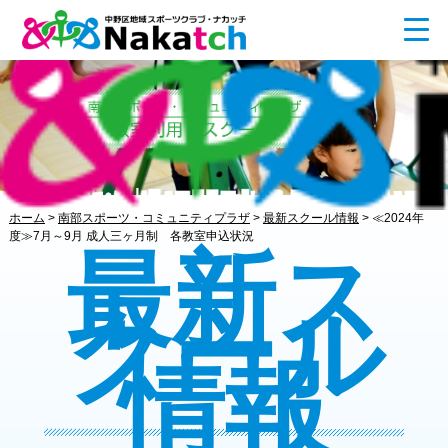
ホーム
>
南部スポーツ・コミュニティプラザ
>
最新スクール情報
>
≪2024年
度≫7月～9月 成人三ヶ月制 各教室申込状況
最新ス
クール
情報