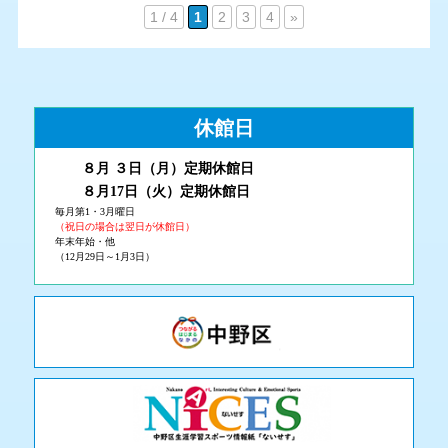
1 / 4
1
2
3
4
»
休館日
８月 ３
日（月
）
定期休館日
８月17日（火
）定期休館日
毎月第1・3月曜日
（祝日の場合は翌日が休館日）
年末年始・他
（12月29日～1月3日）