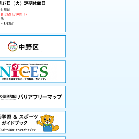
月17日（火
）定期休館日
3月曜日
場合は翌日が休館日）
・他
日～1月3日）