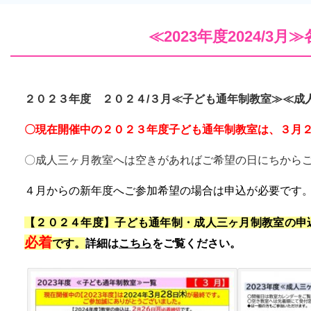
≪2023年度2024/3
２０２３年度 ２０２４/３月
≪子ども通年制教室≫≪成
〇
現在開催中の２０２３年度子ども通年制教室は、３月２
〇成人三ヶ月教室へは空きがあればご希望の日にちから
４月からの新年度へご参加希望の場合は申込が必要です
【２０２４年度】子ども通年制・成人三ヶ月制教室の申
必着
です。
詳細は
こちら
をご覧ください。