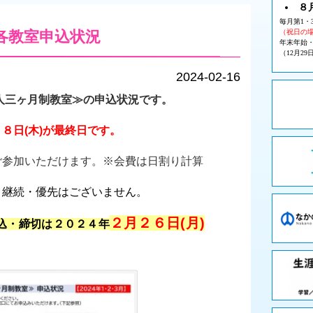
８
毎月第1・
月≫各教室申込状況
（祝日の
年末年始
（12月29
2024-02-16
人三ヶ月制教室≫の申込状況です。
８日(木)が最終日です。
ご参加いただけます。※会費は日割り計算
。継続・優先はございません。
２月２６日(月)
込・締切は２０２４年