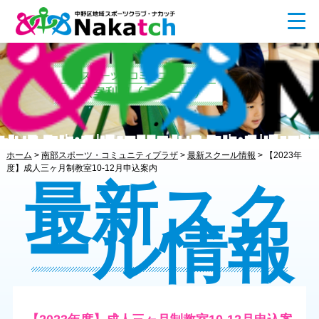
ホーム
>
南部スポーツ・コミュニティプラザ
>
最新スクール情報
>
【2023年
度】成人三ヶ月制教室10-12月申込案内
最新スク
ール情報