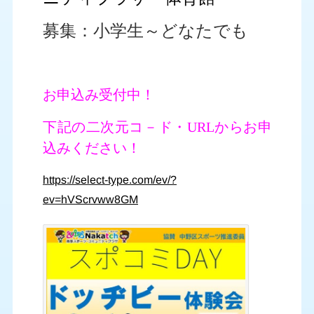
募集：小学生～どなたでも
お申込み受付中！
下記の二次元コ－ド・URLからお申
込みください！
https://select-type.com/ev/?
ev=hVScrvww8GM