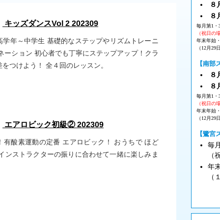
８月
８
：
キッズダンスVol 2 202309
毎月第1・
（祝日の
高学年～中学生 基礎的なステップやリズムトレーニ
年末年始
（12月29
ビネーション 初心者でも丁寧にステップアップ！クラ
【南部
差をつけよう！ 全４回のレッスン。
８月
８
毎月第1・
（祝日の
年末年始
（12月29
：
エアロビック初級② 202309
【鷺宮
！有酸素運動の定番 エアロビック！ おうちで ほど
毎
 インストラクターの振りに合わせて一緒に楽しみま
（
年
（