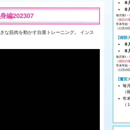
８月
８
編202307
毎月第1・
（祝日の
年末年始
（12月29
大きな筋肉を動かす自重トレーニング。 インス
【南部
８月
８
毎月第1・
（祝日の
年末年始
（12月29
【鷺宮
毎
（
年
（