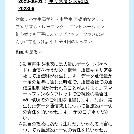
2023-06-01：
キッズダンスVol.3
202306
対象：小学生高学年～中学生 基礎的なステッ
プやリズムトレーニング ～コンビネーション
初心者でも丁寧にステップアップ！クラスのみ
んなに差をつけよう！ 全４回のレッスン。
動画を見る »
※動画再生や視聴には大量のデータ（パケッ
ト）通信を行うため、携帯・通信キャリア各
社にて通信料が発生します。データ通信量が
一定の基準に達した時点で、通信会社での通
信速度制限が行われることがあります。スマ
ートフォンやタブレットでご視聴の場合は、
Wi-fi環境でのご利用を推奨します。なお、発
生したデータ通信費用について当施設は一切
の責任を負いかねます。 予めご了承くださ
い。
※動画の視聴にあたり生じた、いかなる損害に
ついても当施設は一切の責任を負いかねま