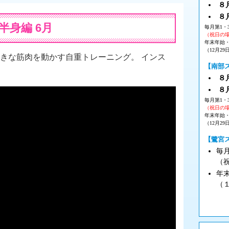
８月
８
半身編 6月
毎月第1・
（祝日の
年末年始
（12月29
大きな筋肉を動かす自重トレーニング。 インス
【南部
８月
８
毎月第1・
（祝日の
年末年始
（12月29
【鷺宮
毎
（
年
（