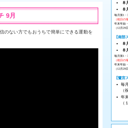
８月
８
 9月
毎月第1・
（祝日の
年末年始
（12月29
自信のない方でもおうちで簡単にできる運動を
【南部
８月
８
毎月第1・
（祝日の
年末年始
（12月29
【鷺宮
毎
（
年
（