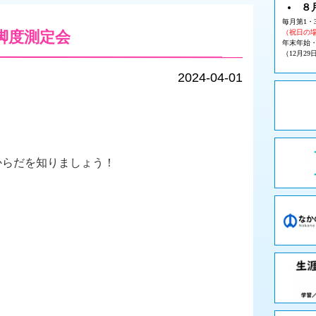
８
毎月第1・
健脚度測定会
（祝日の
年末年始
（12月29
2024-04-01
からだを知りましょう！