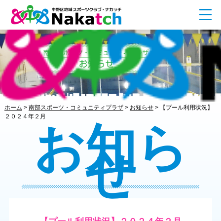
ホーム
>
南部スポーツ・コミュニティプラザ
>
お知らせ
>
【プール利用状況】
２０２４年２月
お知ら
せ