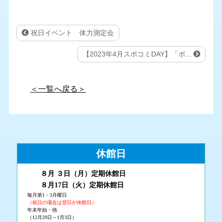
祝日イベント 体力測定会
【2023年4月スポコミDAY】「ボ...
＜一覧へ戻る＞
休館日
８月 ３
日（月
）
定期休館日
８月17日（火
）定期休館日
毎月第1・3月曜日
（祝日の場合は翌日が休館日）
年末年始・他
（12月29日～1月3日）