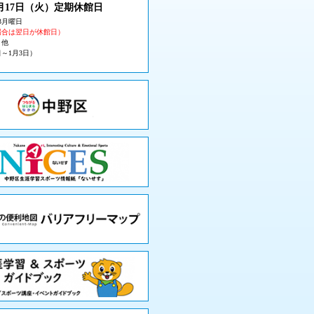
月17日（火
）定期休館日
3月曜日
場合は翌日が休館日）
・他
日～1月3日）