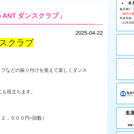
８
毎月第1・
h ANT ダンスクラブ」
（祝日の
年末年始
（12月29
2025-04-22
ダンスクラブ
ップなどの振り付けを覚えて楽しくダンス
にも役立ちます。
２，０００円×回数）