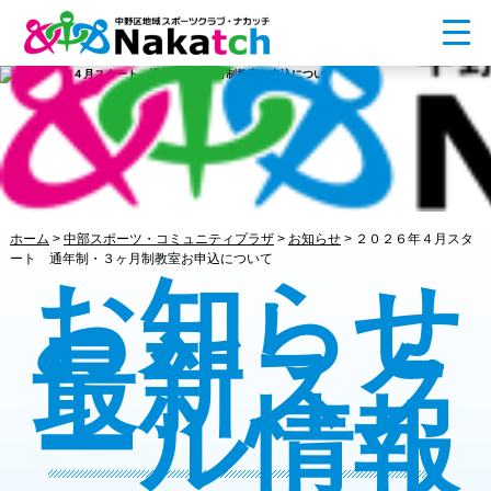
ホーム
>
中部スポーツ・コミュニティプラザ
>
お知らせ
>
２０２６年４月スタ
ート 通年制・３ヶ月制教室お申込について
お知らせ
最新スク
ール情報